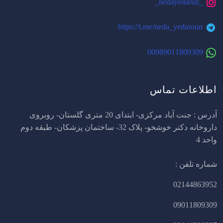
_nedayedarun_
https://t.me/neda_yedaroun
00989011809309
اطلاعات تماس
آدرس : جنت آباد مرکزی- ابتدای 20 متری گلستان- روبروی
داروخانه دکتر خوشخو- پلاک 32- ساختمان پزشکان- طبقه دوم
واحد 4
شماره تلفن :
02144863952
09011809309